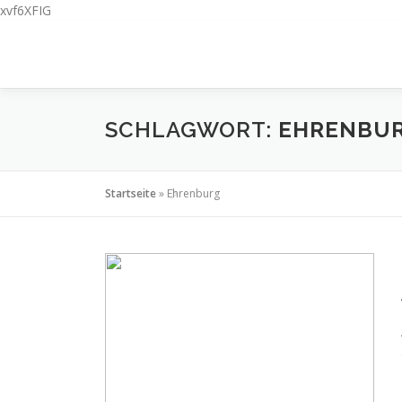
xvf6XFIG
Zum
Inhalt
springen
SCHLAGWORT:
EHRENBU
Startseite
»
Ehrenburg